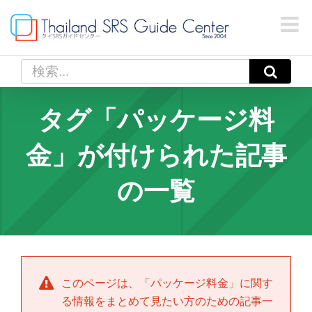
Skip
to
content
検
索
…
タグ「パッケージ料
金」が付けられた記事
の一覧
このページは、「
パッケージ料金
」に関す
る情報をまとめて見たい方のための記事一