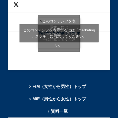
このコンテンツを表
示するには
このコンテンツを表示するには「marketing
Tweets bythaisrscom
「marketing 」クッキ
」クッキーに同意してください。
ーに同意してくださ
い。
FtM（女性から男性）トップ
MtF（男性から女性）トップ
資料一覧