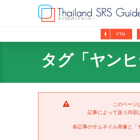
Skip
to
content
FTM
タグ「ヤンヒ
このページ
記事によって扱う内容
各記事のサムネイル画像と「