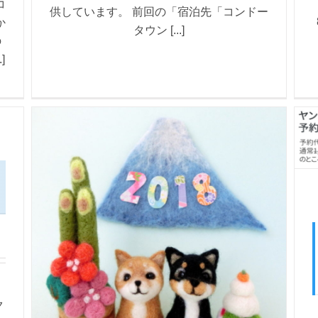
コ
供しています。 前回の「宿泊先「コンドー
か
タウン [...]
の
]
ク