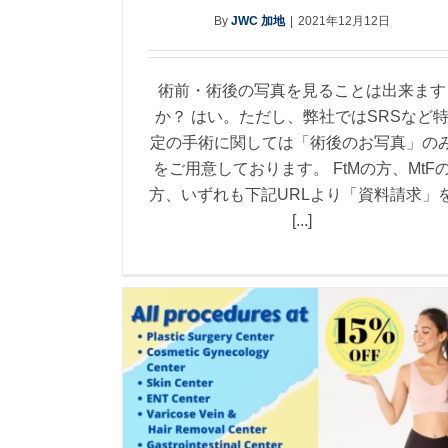
By
JWC 加地
|
2021年12月12日
術前・術後の写真を見ることは出来ます
か？ はい。ただし、弊社ではSRSなど
定の手術に関しては「術後のお写真」の
をご用意しております。 FtMの方、MtF
方、いずれも下記URLより「資料請求」
[...]