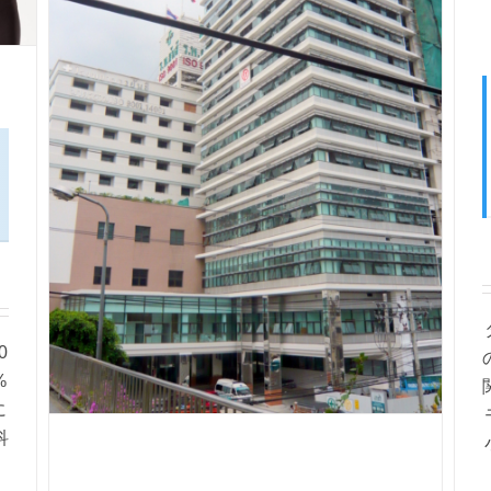
0
%
に
科