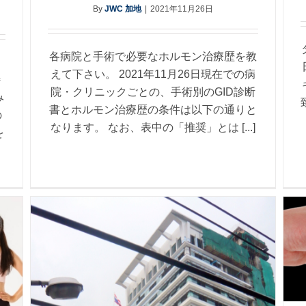
By
JWC 加地
|
2021年11月26日
各病院と手術で必要なホルモン治療歴を教
えて下さい。 2021年11月26日現在での病
特
院・クリニックごとの、手術別のGID診断
み
書とホルモン治療歴の条件は以下の通りと
の
なります。 なお、表中の「推奨」とは [...]
を