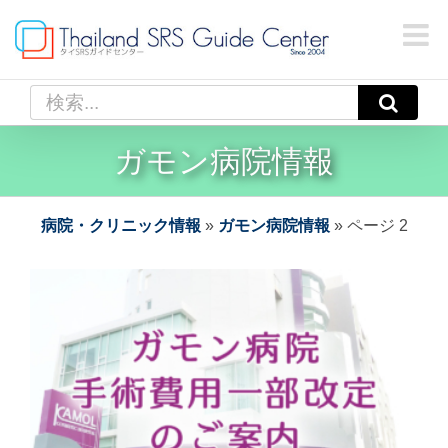
Skip
to
content
検
索
…
ガモン病院情報
病院・クリニック情報
»
ガモン病院情報
»
ページ 2