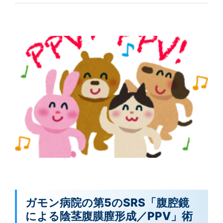
ガモン病院の第5のSRS「腹腔鏡
による陰茎腹膜膣形成／PPV」術