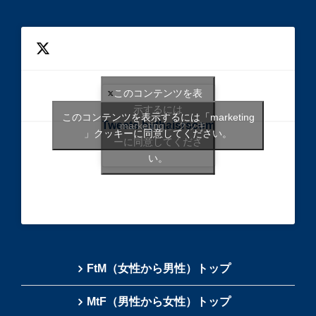
このコンテンツを表
示するには
このコンテンツを表示するには「marketing
Tweets bythaisrscom
「marketing 」クッキ
」クッキーに同意してください。
ーに同意してくださ
い。
FtM（女性から男性）トップ
MtF（男性から女性）トップ