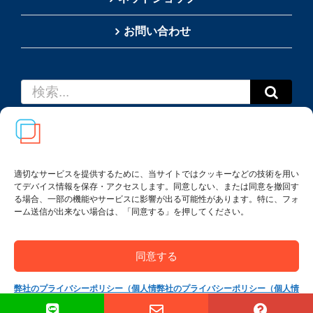
お問い合わせ
検
索
…
適切なサービスを提供するために、当サイトではクッキーなどの技術を用い
てデバイス情報を保存・アクセスします。同意しない、または同意を撤回す
Copyright(c) 2002-
2026
Thai SRS Guide Center. All
る場合、一部の機能やサービスに影響が出る可能性があります。特に、フォ
rights reserved.
ーム送信が出来ない場合は、「同意する」を押してください。
利用規約・特定商取引法に基づく表記
|
プライバシー
ポリシー
同意する
弊社のプライバシーポリシー（個人情
弊社のプライバシーポリシー（個人情
報保護方針）
報保護方針）