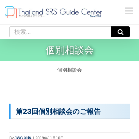
Skip
to
content
検
索
…
個別相談会
個別相談会
第23回個別相談会のご報告
By
JWC 加地
|
2019年11月10日