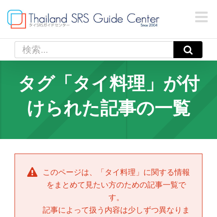
Skip
to
content
検
索
…
タグ「タイ料理」が付
けられた記事の一覧
このページは、「
タイ料理
」に関する情報
をまとめて見たい方のための記事一覧で
す。
記事によって扱う内容は少しずつ異なりま