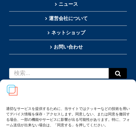
ニュース
運営会社について
ネットショップ
お問い合わせ
検
索
…
適切なサービスを提供するために、当サイトではクッキーなどの技術を用い
てデバイス情報を保存・アクセスします。同意しない、または同意を撤回す
Copyright(c) 2002-
2026
Thai SRS Guide Center. All
る場合、一部の機能やサービスに影響が出る可能性があります。特に、フォ
rights reserved.
ーム送信が出来ない場合は、「同意する」を押してください。
利用規約・特定商取引法に基づく表記
|
プライバシー