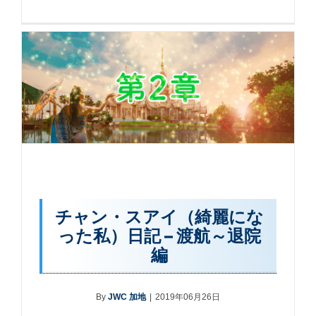
チャン・スアイ（綺麗にな
った私）日記 – 渡航～退院
編
By
JWC 加地
|
2019年06月26日