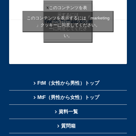
このコンテンツを表
示するには
このコンテンツを表示するには「marketing
Tweets bythaisrscom
「marketing 」クッキ
」クッキーに同意してください。
ーに同意してくださ
い。
FtM（女性から男性）トップ
MtF（男性から女性）トップ
資料一覧
質問箱