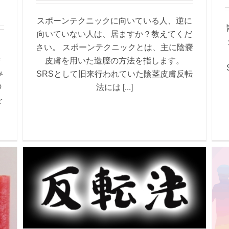
スポーンテクニックに向いている人、逆に
向いていない人は、居ますか？教えてくだ
さい。 スポーンテクニックとは、主に陰嚢
特
皮膚を用いた造膣の方法を指します。
み
SRSとして旧来行われていた陰茎皮膚反転
の
法には [...]
を