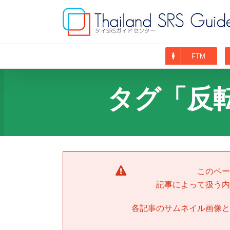
Skip
to
content
FTM
タグ「反
このペー
記事によって扱う内
各記事のサムネイル画像と