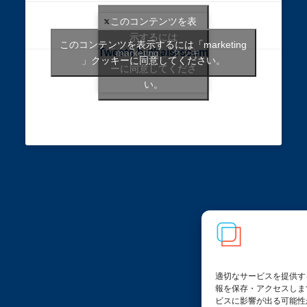
このコンテンツを表
示するには
このコンテンツを表示するには「marketing
Tweets bythaisrscom
「marketing 」クッキ
」クッキーに同意してください。
ーに同意してくださ
い。
適切なサービスを提供す
報を保存・アクセスしま
ビスに影響が出る可能性