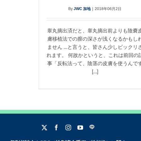
By
JWC 加地
|
2018年06月2日
睾丸摘出済だと、睾丸摘出前よりも陰嚢
膚移植法での膣の深さが浅くなるかもし
ません ...と言うと、皆さん少しビックリ
れます。 何故かというと、これは前回の
事「反転法って、陰茎の皮膚を使うんで
[...]