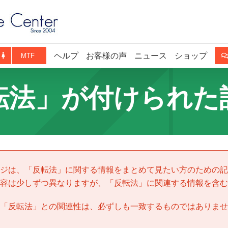
ヘルプ
お客様の声
ニュース
ショップ
MTF
転法」が付けられた
ジは、「
反転法
」に関する情報をまとめて見たい方のための記
容は少しずつ異なりますが、「
反転法
」に関連する情報を含む
「
反転法
」との関連性は、必ずしも一致するものではありませ