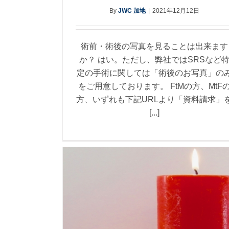
By
JWC 加地
|
2021年12月12日
術前・術後の写真を見ることは出来ます
か？ はい。ただし、弊社ではSRSなど
定の手術に関しては「術後のお写真」の
をご用意しております。 FtMの方、MtF
方、いずれも下記URLより「資料請求」
[...]