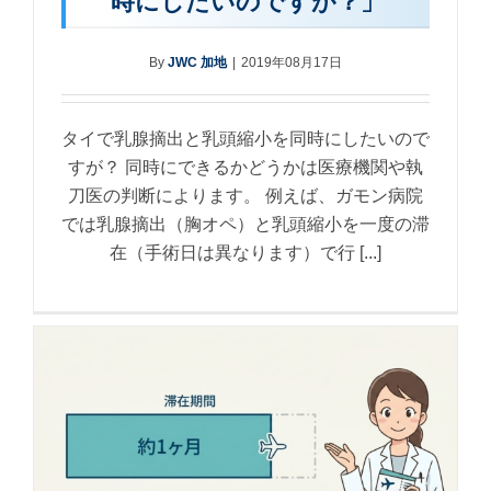
時にしたいのですが？」
By
JWC 加地
|
2019年08月17日
タイで乳腺摘出と乳頭縮小を同時にしたいので
すが？ 同時にできるかどうかは医療機関や執
刀医の判断によります。 例えば、ガモン病院
では乳腺摘出（胸オペ）と乳頭縮小を一度の滞
在（手術日は異なります）で行 [...]