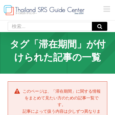
Skip
to
content
検
索
…
タグ「滞在期間」が付
けられた記事の一覧
このページは、「
滞在期間
」に関する情報
をまとめて見たい方のための記事一覧で
す。
記事によって扱う内容は少しずつ異なりま