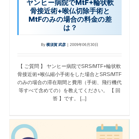
ヤンヒー病院でMtF+輪状軟
骨接近術+喉仏切除手術と
MtFのみの場合の料金の差
は？
By
横須賀 武彦
|
2009年06月30日
【 ご質問 】 ヤンヒー病院でSRS/MTF+輪状軟
骨接近術+喉仏縮小手術をした場合とSRS/MTF
のみの場合の滞在期間と費用（手術、飛行機代
等すべて含めての）を教えてください。 【 回
答 】です。 [...]