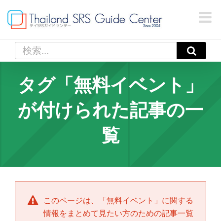
Skip
to
content
検
索
…
タグ「無料イベント」
が付けられた記事の一
覧
このページは、「
無料イベント
」に関する
情報をまとめて見たい方のための記事一覧