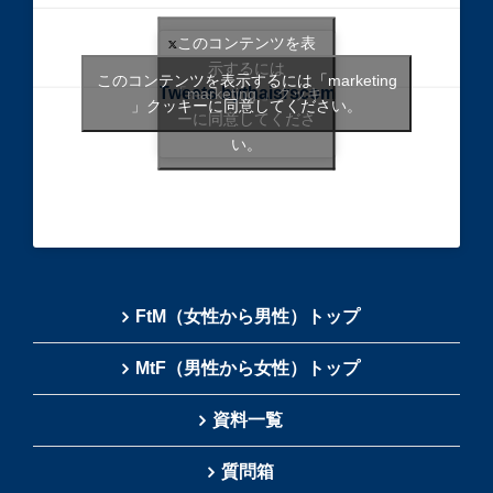
このコンテンツを表
示するには
このコンテンツを表示するには「marketing
Tweets bythaisrscom
「marketing 」クッキ
」クッキーに同意してください。
ーに同意してくださ
い。
FtM（女性から男性）トップ
MtF（男性から女性）トップ
資料一覧
質問箱