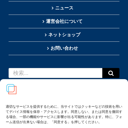
ニュース
運営会社について
ネットショップ
お問い合わせ
検
索
…
適切なサービスを提供するために、当サイトではクッキーなどの技術を用い
てデバイス情報を保存・アクセスします。同意しない、または同意を撤回す
Copyright(c) 2002-
2026
Thai SRS Guide Center. All
る場合、一部の機能やサービスに影響が出る可能性があります。特に、フォ
rights reserved.
ーム送信が出来ない場合は、「同意する」を押してください。
利用規約・特定商取引法に基づく表記
|
プライバシー