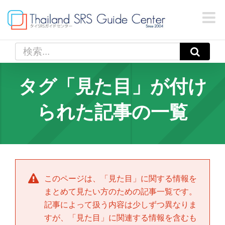
Skip
to
content
検
索
…
タグ「見た目」が付け
られた記事の一覧
このページは、「
見た目
」に関する情報を
まとめて見たい方のための記事一覧です。
記事によって扱う内容は少しずつ異なりま
すが、「
見た目
」に関連する情報を含むも