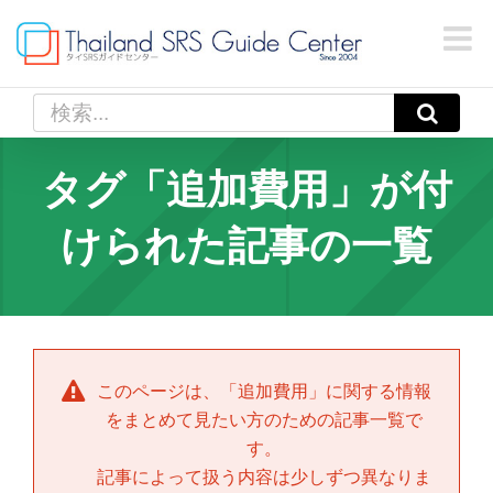
Skip
to
content
検
索
…
タグ「追加費用」が付
けられた記事の一覧
このページは、「
追加費用
」に関する情報
をまとめて見たい方のための記事一覧で
す。
記事によって扱う内容は少しずつ異なりま