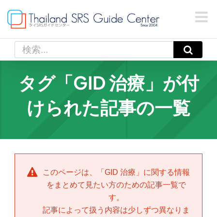
Skip
to
content
検
索
…
タグ「GID 治療」が付
けられた記事の一覧
このページは、「
GID 治療
」に関する情報
をまとめて見たい方のための記事一覧で
す。
記事によって扱う内容は少しずつ異なりま