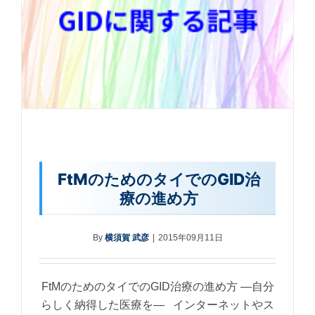
FtMのためのタイでのGID治
療の進め方
By
横須賀 武彦
|
2015年09月11日
FtMのためのタイでのGID治療の進め方 ―自分
らしく納得した医療を― インターネットやス