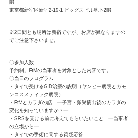
階
東京都新宿区新宿2-19-1 ビッグスビル地下2階
※2日間とも場所は新宿ですが、お店が異なりますの
でご注意下さいませ。
〇参加人数
予約制。FtMの当事者を対象とした内容です。
〇当日のプログラム
・タイで受けるGID治療の説明（ヤンヒー病院とガモ
ンコスメティック病院）
・FtMとカラダの話 ―子宮・卵巣摘出後のカラダの
変化を知っていますか？―
・SRSを受ける前に考えてもらいたいこと ―当事者
の立場から―
・タイでの手術に関する質疑応答