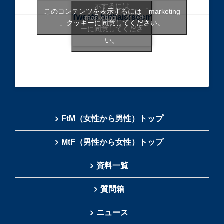
示するには
このコンテンツを表示するには「marketing
Tweets bythaisrscom
「marketing 」クッキ
」クッキーに同意してください。
ーに同意してくださ
い。
FtM（女性から男性）トップ
MtF（男性から女性）トップ
資料一覧
質問箱
ニュース