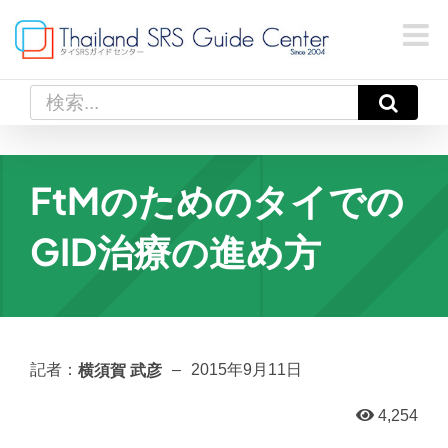
Skip
to
content
検
索
…
FtMのためのタイでの
GID治療の進め方
横須賀 武彦
記者：
–
2015年9月11日
4,254