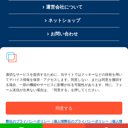
運営会社について
ネットショップ
お問い合わせ
検
索
…
適切なサービスを提供するために、当サイトではクッキーなどの技術を用い
てデバイス情報を保存・アクセスします。同意しない、または同意を撤回す
る場合、一部の機能やサービスに影響が出る可能性があります。特に、フォ
ーム送信が出来ない場合は、「同意する」を押してください。
Copyright(c) 2002-
2026
Thai SRS Guide Center. All
rights reserved.
同意する
利用規約・特定商取引法に基づく表記
|
プライバシー
ポリシー
弊社のプライバシーポリシー（個人情
弊社のプライバシーポリシー（個人情