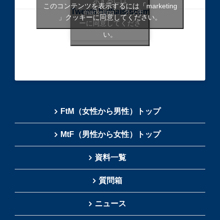
示するには
このコンテンツを表示するには「marketing
Tweets bythaisrscom
「marketing 」クッキ
」クッキーに同意してください。
ーに同意してくださ
い。
FtM（女性から男性）トップ
MtF（男性から女性）トップ
資料一覧
質問箱
ニュース