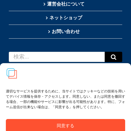
運営会社について
ネットショップ
お問い合わせ
検
索
…
適切なサービスを提供するために、当サイトではクッキーなどの技術を用い
てデバイス情報を保存・アクセスします。同意しない、または同意を撤回す
Copyright(c) 2002-
2026
Thai SRS Guide Center. All
る場合、一部の機能やサービスに影響が出る可能性があります。特に、フォ
rights reserved.
ーム送信が出来ない場合は、「同意する」を押してください。
利用規約・特定商取引法に基づく表記
|
プライバシー
ポリシー
同意する