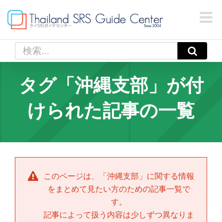
Skip
to
content
検
索
…
タグ「沖縄支部」が付
けられた記事の一覧
このページは、「
沖縄支部
」に関する情報
をまとめて見たい方のための記事一覧で
す。
記事によって扱う内容は少しずつ異なりま