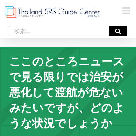
Skip
to
content
検
索
…
ここのところニュース
で見る限りでは治安が
悪化して渡航が危ない
みたいですが、どのよ
うな状況でしょうか