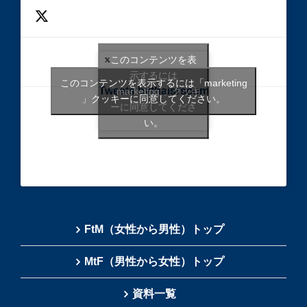
このコンテンツを表
示するには
このコンテンツを表示するには「marketing
Tweets bythaisrscom
「marketing 」クッキ
」クッキーに同意してください。
ーに同意してくださ
い。
FtM（女性から男性）トップ
MtF（男性から女性）トップ
資料一覧