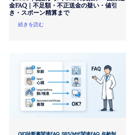
金FAQ｜不足額・不正送金の疑い・値引
き・スポーン精算まで
続きを読む
GID診断書関連FAQ
,
SRS/MtF関連FAQ
,
年齢制