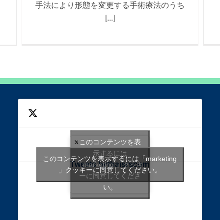
手法により形態を変更する手術療法のうち
[...]
このコンテンツを表
示するには
このコンテンツを表示するには「marketing
Tweets bythaisrscom
「marketing 」クッキ
」クッキーに同意してください。
ーに同意してくださ
い。