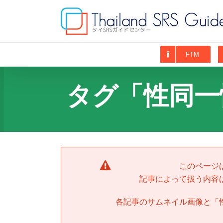
Skip
to
content
FTM
タグ「性同一
このページ
記事によって扱う内容
各記事のサムネイル画像と「