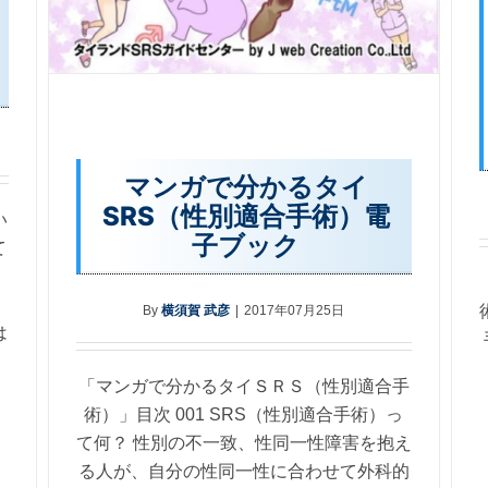
マンガで分かるタイ
SRS（性別適合手術）電
い
子ブック
て
By
横須賀 武彦
|
2017年07月25日
は
「マンガで分かるタイＳＲＳ（性別適合手
術）」目次 001 SRS（性別適合手術）っ
て何？ 性別の不一致、性同一性障害を抱え
る人が、自分の性同一性に合わせて外科的