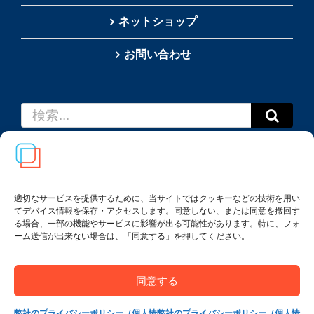
ネットショップ
お問い合わせ
検
索
…
適切なサービスを提供するために、当サイトではクッキーなどの技術を用い
てデバイス情報を保存・アクセスします。同意しない、または同意を撤回す
Copyright(c) 2002-
2026
Thai SRS Guide Center. All
る場合、一部の機能やサービスに影響が出る可能性があります。特に、フォ
rights reserved.
ーム送信が出来ない場合は、「同意する」を押してください。
利用規約・特定商取引法に基づく表記
|
プライバシー
ポリシー
同意する
弊社のプライバシーポリシー（個人情
弊社のプライバシーポリシー（個人情