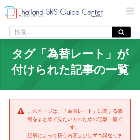
Skip
to
content
検
索
…
タグ「為替レート」が
付けられた記事の一覧
このページは、「
為替レート
」に関する情
報をまとめて見たい方のための記事一覧で
す。
記事によって扱う内容は少しずつ異なりま