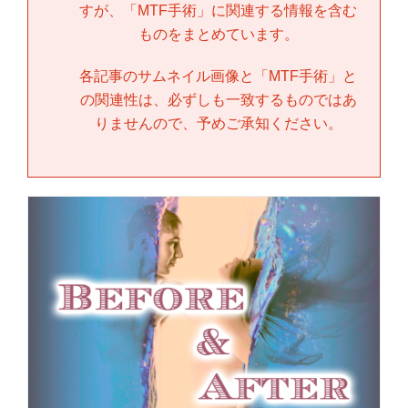
すが、「
MTF手術
」に関連する情報を含む
ものをまとめています。
各記事のサムネイル画像と「
MTF手術
」と
の関連性は、必ずしも一致するものではあ
りませんので、予めご承知ください。