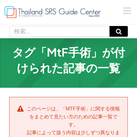
Skip
to
content
検
索
…
タグ「MtF手術」が付
けられた記事の一覧
このページは、「
MTF手術
」に関する情報
をまとめて見たい方のための記事一覧で
す。
記事によって扱う内容は少しずつ異なりま