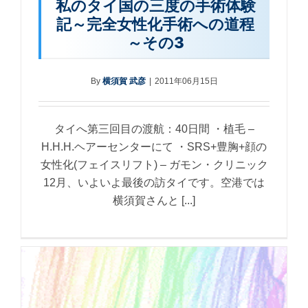
私のタイ国の三度の手術体験
記～完全女性化手術への道程
～その3
By
横須賀 武彦
|
2011年06月15日
タイへ第三回目の渡航：40日間 ・植毛 –
H.H.H.ヘアーセンターにて ・SRS+豊胸+顔の
女性化(フェイスリフト) – ガモン・クリニック
12月、いよいよ最後の訪タイです。空港では
横須賀さんと [...]