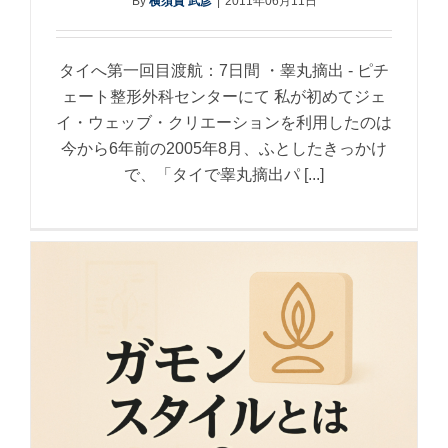
By
横須賀 武彦
|
2011年06月11日
タイへ第一回目渡航：7日間 ・睾丸摘出 - ピチ
ェート整形外科センターにて 私が初めてジェ
イ・ウェッブ・クリエーションを利用したのは
今から6年前の2005年8月、ふとしたきっかけ
で、「タイで睾丸摘出パ [...]