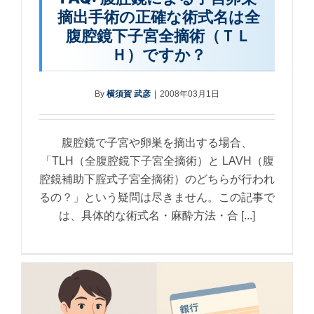
摘出手術の正確な術式名は全
腹腔鏡下子宮全摘術（ＴＬ
Ｈ）ですか？
By
横須賀 武彦
|
2008年03月1日
腹腔鏡で子宮や卵巣を摘出する場合、
「TLH（全腹腔鏡下子宮全摘術）と LAVH（腹
腔鏡補助下腟式子宮全摘術）のどちらが行われ
るの？」という疑問は尽きません。この記事で
は、具体的な術式名・麻酔方法・合 [...]