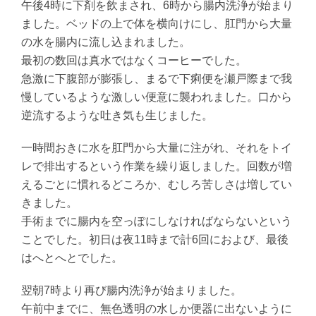
午後4時に下剤を飲まされ、6時から腸内洗浄が始まり
ました。ベッドの上で体を横向けにし、肛門から大量
の水を腸内に流し込まれました。
最初の数回は真水ではなくコーヒーでした。
急激に下腹部が膨張し、まるで下痢便を瀬戸際まで我
慢しているような激しい便意に襲われました。口から
逆流するような吐き気も生じました。
一時間おきに水を肛門から大量に注がれ、それをトイ
レで排出するという作業を繰り返しました。回数が増
えるごとに慣れるどころか、むしろ苦しさは増してい
きました。
手術までに腸内を空っぽにしなければならないという
ことでした。初日は夜11時まで計6回におよび、最後
はへとへとでした。
翌朝7時より再び腸内洗浄が始まりました。
午前中までに、無色透明の水しか便器に出ないように