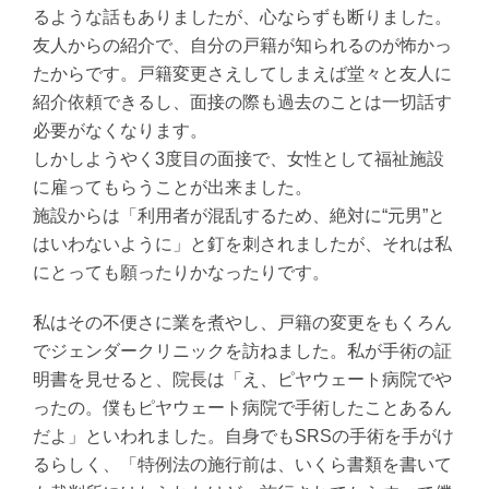
るような話もありましたが、心ならずも断りました。
友人からの紹介で、自分の戸籍が知られるのが怖かっ
たからです。戸籍変更さえしてしまえば堂々と友人に
紹介依頼できるし、面接の際も過去のことは一切話す
必要がなくなります。
しかしようやく3度目の面接で、女性として福祉施設
に雇ってもらうことが出来ました。
施設からは「利用者が混乱するため、絶対に“元男”と
はいわないように」と釘を刺されましたが、それは私
にとっても願ったりかなったりです。
私はその不便さに業を煮やし、戸籍の変更をもくろん
でジェンダークリニックを訪ねました。私が手術の証
明書を見せると、院長は「え、ピヤウェート病院でや
ったの。僕もピヤウェート病院で手術したことあるん
だよ」といわれました。自身でもSRSの手術を手がけ
るらしく、「特例法の施行前は、いくら書類を書いて