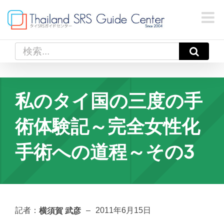
Skip
to
content
検
索
…
私のタイ国の三度の手
術体験記～完全女性化
手術への道程～その3
横須賀 武彦
記者：
–
2011年6月15日