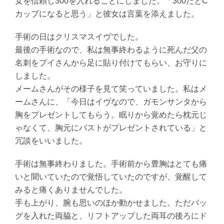
女を信頼し300を入れることにしました。「300だとC
カップになると思う」と彼女は言葉を添えました。
手術の日はクリスマスイヴでした。
最後の手術なので、私は無事終わるように死んだ父の
名刺をプイさんから足に貼り付けてもらい、お守りに
しました。
メームさんがその様子を見て笑っていました。私はメ
ームさんに、「今日はイヴなので、ガモンサンタから
胸をプレゼントしてもらう。眠りから覚めたら枕元じ
ゃなくて、胸元にバストがプレゼントされている」と
冗談をいいました。
手術は無事終わりました。手術前から豊胸はとても痛
いと聞いていたので覚悟していたのですが、覚醒して
みると痛くありませんでした。
手も上がり、腕も思いのほか動かせました。ただバッ
グを入れた両脇と、リフトアップした両耳の後ろにド