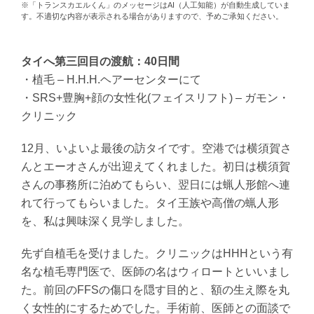
※「トランスカエルくん」のメッセージはAI（人工知能）が自動生成していま
す。不適切な内容が表示される場合がありますので、予めご承知ください。
タイへ第三回目の渡航：40日間
・植毛 – H.H.H.ヘアーセンターにて
・SRS+豊胸+顔の女性化(フェイスリフト) – ガモン・
クリニック
12月、いよいよ最後の訪タイです。空港では横須賀さ
んとエーオさんが出迎えてくれました。初日は横須賀
さんの事務所に泊めてもらい、翌日には蝋人形館へ連
れて行ってもらいました。タイ王族や高僧の蝋人形
を、私は興味深く見学しました。
先ず自植毛を受けました。クリニックはHHHという有
名な植毛専門医で、医師の名はウィロートといいまし
た。前回のFFSの傷口を隠す目的と、額の生え際を丸
く女性的にするためでした。手術前、医師との面談で