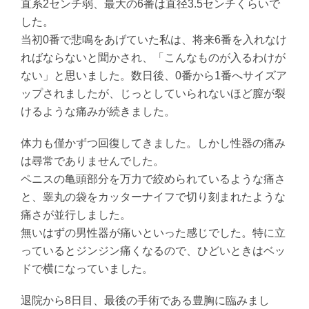
直系2センチ弱、最大の6番は直径3.5センチくらいで
した。
当初0番で悲鳴をあげていた私は、将来6番を入れなけ
ればならないと聞かされ、「こんなものが入るわけが
ない」と思いました。数日後、0番から1番へサイズア
ップされましたが、じっとしていられないほど膣が裂
けるような痛みが続きました。
体力も僅かずつ回復してきました。しかし性器の痛み
は尋常でありませんでした。
ペニスの亀頭部分を万力で絞められているような痛さ
と、睾丸の袋をカッターナイフで切り刻まれたような
痛さが並行しました。
無いはずの男性器が痛いといった感じでした。特に立
っているとジンジン痛くなるので、ひどいときはベッ
ドで横になっていました。
退院から8日目、最後の手術である豊胸に臨みまし