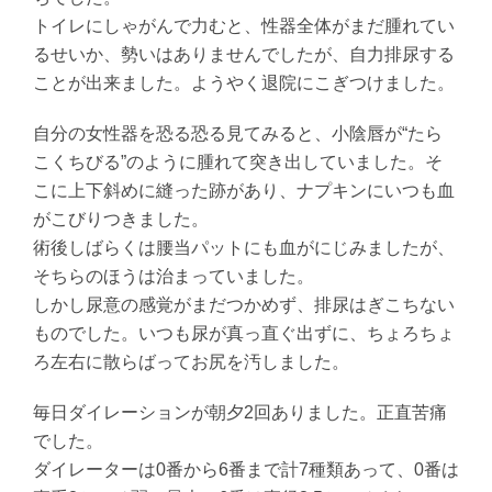
トイレにしゃがんで力むと、性器全体がまだ腫れてい
るせいか、勢いはありませんでしたが、自力排尿する
ことが出来ました。ようやく退院にこぎつけました。
自分の女性器を恐る恐る見てみると、小陰唇が“たら
こくちびる”のように腫れて突き出していました。そ
こに上下斜めに縫った跡があり、ナプキンにいつも血
がこびりつきました。
術後しばらくは腰当パットにも血がにじみましたが、
そちらのほうは治まっていました。
しかし尿意の感覚がまだつかめず、排尿はぎこちない
ものでした。いつも尿が真っ直ぐ出ずに、ちょろちょ
ろ左右に散らばってお尻を汚しました。
毎日ダイレーションが朝夕2回ありました。正直苦痛
でした。
ダイレーターは0番から6番まで計7種類あって、0番は