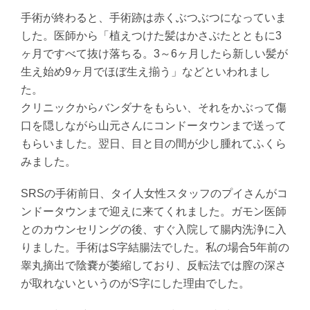
手術が終わると、手術跡は赤くぶつぶつになっていま
した。医師から「植えつけた髪はかさぶたとともに3
ヶ月ですべて抜け落ちる。3～6ヶ月したら新しい髪が
生え始め9ヶ月でほぼ生え揃う」などといわれまし
た。
クリニックからバンダナをもらい、それをかぶって傷
口を隠しながら山元さんにコンドータウンまで送って
もらいました。翌日、目と目の間が少し腫れてふくら
みました。
SRSの手術前日、タイ人女性スタッフのプイさんがコ
ンドータウンまで迎えに来てくれました。ガモン医師
とのカウンセリングの後、すぐ入院して腸内洗浄に入
りました。手術はS字結腸法でした。私の場合5年前の
睾丸摘出で陰嚢が萎縮しており、反転法では膣の深さ
が取れないというのがS字にした理由でした。