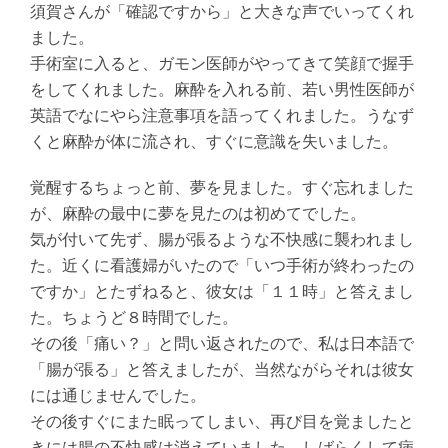
須賀さんが「確認ですから」と大きな声でいってくれ
ました。
手術室に入ると、ガモン医師がやってきて笑顔で握手
をしてくれました。麻酔を入れる前、若い男性医師が
英語でなにやら注意事項を語ってくれました。うなず
くと麻酔が体に流され、すぐに意識を失いました。
覚醒するちょっと前、夢を見ました。すぐ忘れました
が、麻酔の最中に夢を見たのは初めてでした。
気が付いて先ず、腸が張るような不快感に襲われまし
た。近くに看護婦がいたので「いつ手術が終わったの
ですか」とたずねると、彼女は「１１時」と答えまし
た。ちょうど８時間でした。
その後「痛い？」と問い返されたので、私は日本語で
「腸が張る」と答えましたが、当然ながらそれは彼女
には通じませんでした。
その後すぐにまた眠ってしまい、再び目を覚ましたと
きには腸の不快感は消えていました。しばらくして病