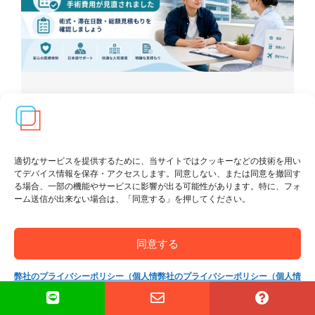
ガモン病院情報
,
料金改定のお知らせ
〖本日より適用〗ガモン病院 FtM内摘（子
宮・卵巣摘出）手術費用更新のお知らせ
適切なサービスを提供するために、当サイトではクッキーなどの技術を用い
続きを読む
てデバイス情報を保存・アクセスします。同意しない、または同意を撤回す
る場合、一部の機能やサービスに影響が出る可能性があります。特に、フォ
ーム送信が出来ない場合は、「同意する」を押してください。
同意する
弊社のプライバシーポリシー（個人情
弊社のプライバシーポリシー（個人情
報保護方針）
報保護方針）