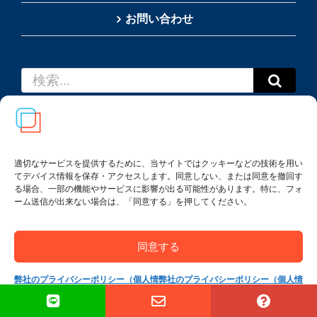
お問い合わせ
検
索
…
適切なサービスを提供するために、当サイトではクッキーなどの技術を用い
てデバイス情報を保存・アクセスします。同意しない、または同意を撤回す
Copyright(c) 2002-
2026
Thai SRS Guide Center. All
る場合、一部の機能やサービスに影響が出る可能性があります。特に、フォ
rights reserved.
ーム送信が出来ない場合は、「同意する」を押してください。
利用規約・特定商取引法に基づく表記
|
プライバシー
ポリシー
同意する
弊社のプライバシーポリシー（個人情
弊社のプライバシーポリシー（個人情
報保護方針）
報保護方針）