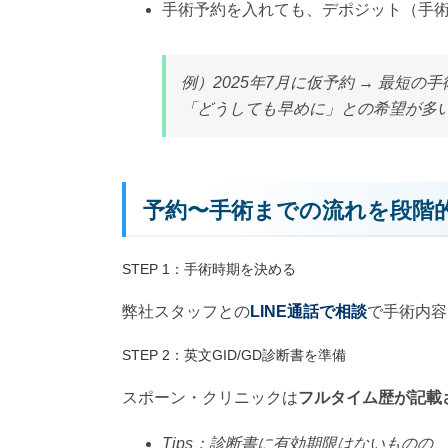
手術予約を入れても、デポジット（手
例）2025年7月に仮予約 → 最短の手術
「どうしても早めに」との希望が多
予約〜手術までの流れを段階
STEP 1：手術時期を決める
弊社スタッフとの
LINE通話で相談
で手術内容
STEP 2：英文GID/GD診断書を準備
スポーン・クリニックは
フルタイム歴が記載
Tips：診断書に有効期限はないものの