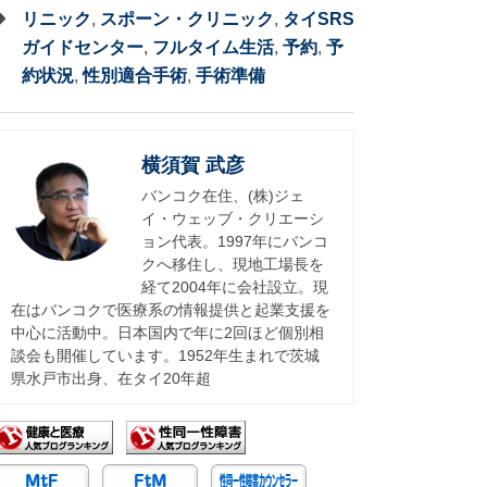
リニック
,
スポーン・クリニック
,
タイSRS
ガイドセンター
,
フルタイム生活
,
予約
,
予
約状況
,
性別適合手術
,
手術準備
横須賀 武彦
バンコク在住、(株)ジェ
イ・ウェッブ・クリエーシ
ョン代表。1997年にバンコ
クへ移住し、現地工場長を
経て2004年に会社設立。現
在はバンコクで医療系の情報提供と起業支援を
中心に活動中。日本国内で年に2回ほど個別相
談会も開催しています。1952年生まれで茨城
県水戸市出身、在タイ20年超