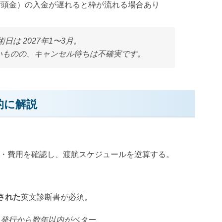
術頭金）の入金が遅れると枠が流れる場合あり
日は 2027年1〜3月。
いものの、キャンセル待ちは不確実です。
的に解説
・費用を確認し、渡航スケジュールを逆算する。
された
英文診断書が必須。
、発行から数年以内がベター