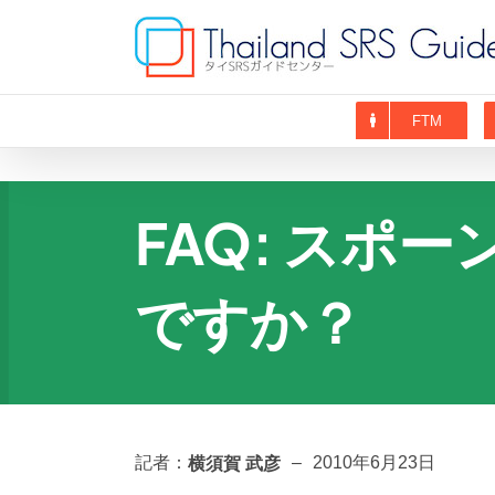
Skip
to
content
FTM
FAQ: スポ
ですか？
横須賀 武彦
記者：
–
2010年6月23日