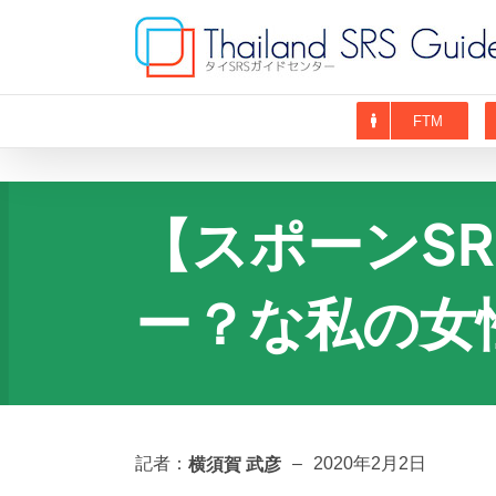
Skip
to
content
FTM
【スポーンS
ー？な私の女
横須賀 武彦
記者：
–
2020年2月2日