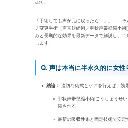
ださい。
「手術しても声が元に戻ったら…」。――そ
チ変更手術（声帯短縮術／甲状声帯壁縮小術[
みと長期的な効果を最新データで解説し、半永
します。
Q. 声は本当に半永久的に女
結論：
適切な術式とケアを行えば、効
甲状声帯壁縮小術[こうじょうせ
縮される
最新の吸収性糸と固定技術で安定