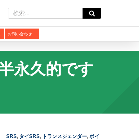
検
索
…
お問い合わせ
半永久的です
SRS
,
タイSRS
,
トランスジェンダー
,
ボイ