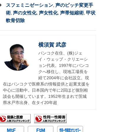
スフェミニゼーション
,
声のピッチ変更手
術
,
声の女性化
,
声女性化
,
声帯短縮術
,
甲状
軟骨切除
横須賀 武彦
バンコク在住、(株)ジェ
イ・ウェッブ・クリエーシ
ョン代表。1997年にバンコ
クへ移住し、現地工場長を
経て2004年に会社設立。現
在はバンコクで医療系の情報提供と起業支援を
中心に活動中。日本国内で年に2回ほど個別相
談会も開催しています。1952年生まれで茨城
県水戸市出身、在タイ20年超