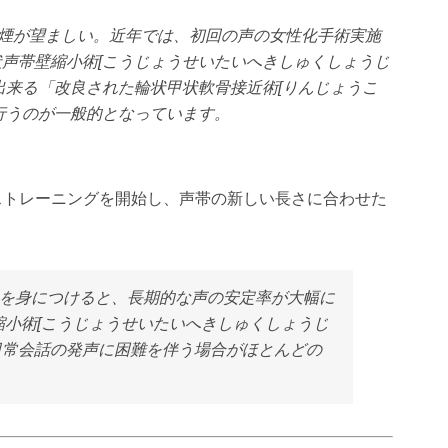
禁煙が望ましい。近年では、初回の声の女性化手術実施
声帯壁縮小術[こうじょうせいたいへきしゅくしょうじ
出来る「改良された輪状甲状軟骨接近術[りんじょうこ
行うのが一般的となっています。
ストレーニングを開始し、声帯の新しい長さに合わせた
法を身につけると、長期的な声の安定率が大幅に
小術[こうじょうせいたいへきしゅくしょうじ
日常会話の発声に困難を伴う場合がほとんどの
。