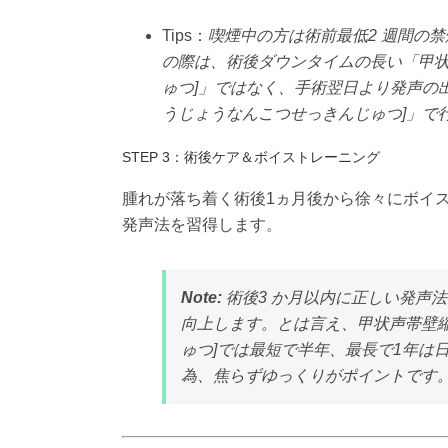
Tips：
喫煙中の方は術前最低2 週間の
の際は、術後ダウンタイムの長い「甲状
ゅつ]」ではなく、手術翌日より発声の
うじょうなんこつせっきんじゅつ]」で
STEP 3：術後ケア＆ボイストレーニング
腫れが落ち着く術後1ヵ月後から徐々にボイ
発声法を習得します。
Note:
術後3 か月以内に正しい発声
向上します。とは言え、甲状声帯壁縮
ゅつ]では最短で半年、最長で1年は
為、焦らずゆっくりがポイントです