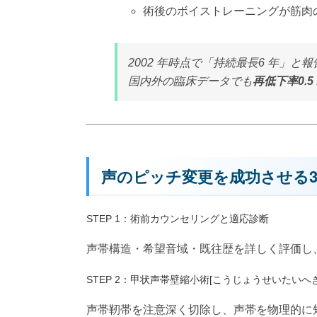
術後のボイストレーニングが筋肉
2002 年時点で「持続最長6 年」と
国内外の臨床データでも
再低下率0.
声のピッチ変更を成功させる
STEP 1：術前カウンセリングと適応診断
声帯構造・希望音域・既往歴を詳しく評価し
STEP 2：甲状声帯壁縮小術[こうじょうせいたい
声帯靭帯を注意深く切除し、声帯を物理的に