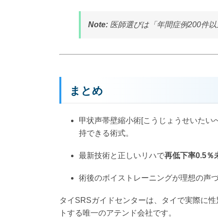
Note:
医師選びは「年間症例200件
まとめ
甲状声帯壁縮小術[こうじょうせいたい
持できる術式。
最新技術と正しいリハで
再低下率0.5％
術後のボイストレーニングが理想の声
タイSRSガイドセンターは、タイで実際に性別
トする唯一のアテンド会社です。