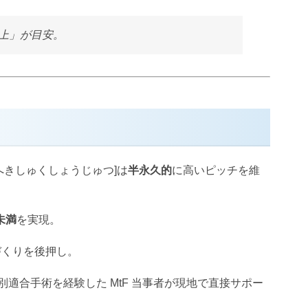
以上」が目安。
へきしゅくしょうじゅつ]は
半永久的
に高いピッチを維
未満
を実現。
づくりを後押し。
適合手術を経験した MtF 当事者が現地で直接サポー