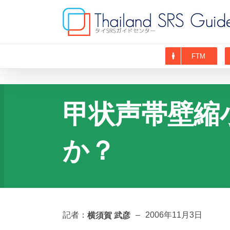
Skip
to
content
FTM
甲状声帯壁縮
か？
横須賀 武彦
記者：
–
2006年11月3日