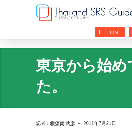
Skip
to
content
FTM
東京から始め
た。
横須賀 武彦
記者：
–
2011年7月21日