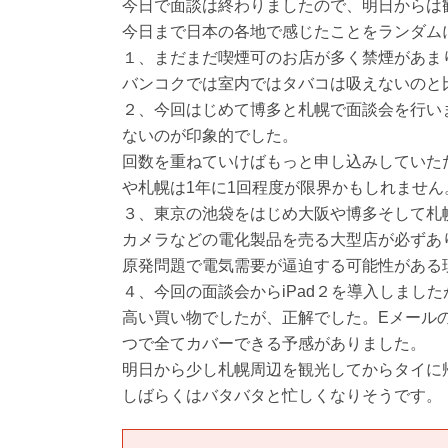
今日で面談は終わりましたので、明日からは
今日まで日本の各地で感じたことをランダム
１、まだまだ喫煙可のお店が多く禁煙があま
バンコクでは室内ではタバコは吸えないのと
２、今回はじめて博多と札幌で面談会を行い
ないのが印象的でした。
回数を重ねていけばもっと申し込みしていた
や札幌は1年に1回程度が限界かもしれません
３、東京の池袋をはじめ大阪や博多そして札
カメラなどの電化製品を売る大型店が必ずあ
原発問題で電気需要が逼迫する可能性がある
４、今回の面談会からiPad２を導入しまし
高い買い物でしたが、正解でした。Eメール
つで全てカバーできる予感がありました。
明日から少し札幌周辺を観光してからタイに
しばらくはバタバタと忙しくなりそうです。