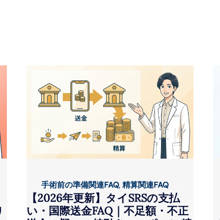
手術前の準備関連FAQ
,
精算関連FAQ
【2026年更新】タイSRSの支払
い・国際送金FAQ｜不足額・不正
リ