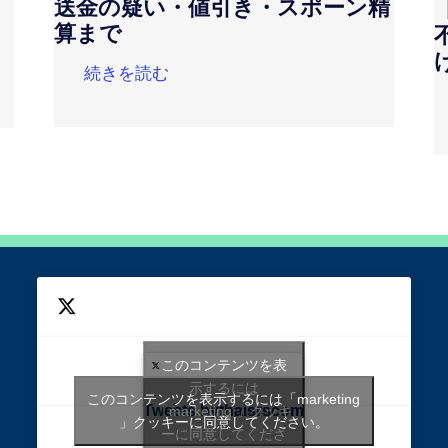
送金の疑い・値引き・スポーン精
算まで
続きを読む
このコンテンツを表
示するには
このコンテンツを表示するには「marketing
Tweets bythaisrscom
「marketing 」クッキ
」クッキーに同意してください。
ーに同意してくださ