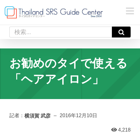
Skip
to
content
検
索
…
お勧めのタイで使える
「ヘアアイロン」
横須賀 武彦
記者：
–
2016年12月10日
4,218