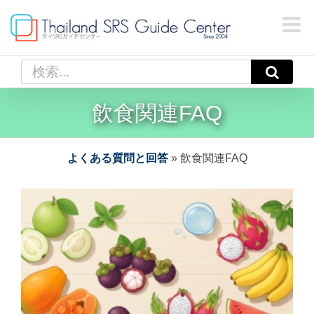
Skip
to
content
検
索
…
飲食関連FAQ
よくある質問と回答
»
飲食関連FAQ