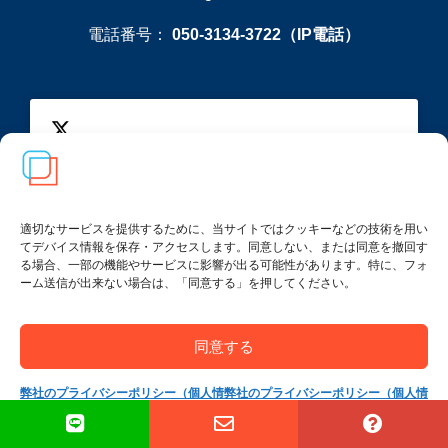
電話番号：
050-3134-3722（IP電話）
このコンテンツを表
示するには
このコンテンツを表示するには「marketing
適切なサービスを提供するために、当サイトではクッキーなどの技術を用い
Tweets bythaisrscom
「marketing 」クッキ
てデバイス情報を保存・アクセスします。同意しない、または同意を撤回す
」クッキーに同意してください。
ーに同意してくださ
る場合、一部の機能やサービスに影響が出る可能性があります。特に、フォ
ーム送信が出来ない場合は、「同意する」を押してください。
い。
同意する
弊社のプライバシーポリシー（個人情
弊社のプライバシーポリシー（個人情
報保護方針）
報保護方針）
FtM（女性から男性）トップ