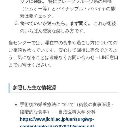
ッフに確認。
特にグレープフルーツ系の柑橘
（ソムオー等）とパイナップル・パパイヤの酵
素は要チェック。
食べていいか迷ったら、まず聞く。
これが術後
のいちばん確実な楽しみ方です。
当センターでは、滞在中の食事や過ごし方についての
ご相談も承っています。安心して回復に専念できるよ
う、気になることは遠慮なくお問い合わせ・LINE窓口
までお寄せください。
参照した主な情報源
手術後の栄養療法について（術後の食事管理・
段階的な食事） — 自治医科大学 外科
https://www.jichi.ac.jp/usr/surg/wp-
content/uploads/2020/10/eiyou.pdf