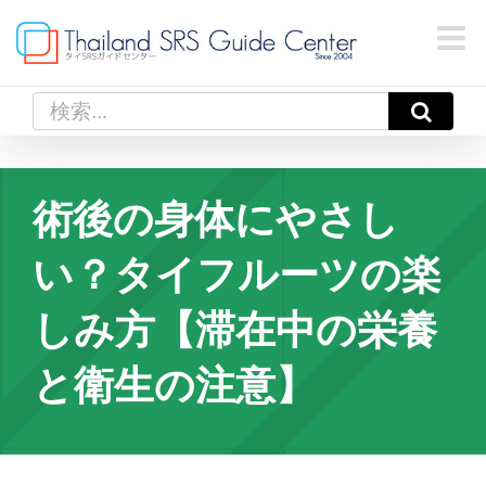
Skip
to
content
検
索
…
術後の身体にやさし
い？タイフルーツの楽
しみ方【滞在中の栄養
と衛生の注意】