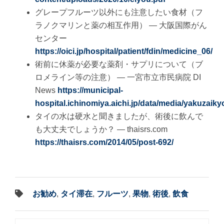
グレープフルーツ以外にも注意したい食材（フ
ラノクマリンと薬の相互作用） — 大阪国際がん
センター
https://oici.jp/hospital/patient/fdin/medicine_06/
術前に休薬が必要な薬剤・サプリについて（ブ
ロメライン等の注意） — 一宮市立市民病院 DI
News
https://municipal-
hospital.ichinomiya.aichi.jp/data/media/yakuz
タイの水は硬水と聞きましたが、術後に飲んで
も大丈夫でしょうか？ — thaisrs.com
https://thaisrs.com/2014/05/post-692/
お勧め
,
タイ滞在
,
フルーツ
,
果物
,
術後
,
飲食