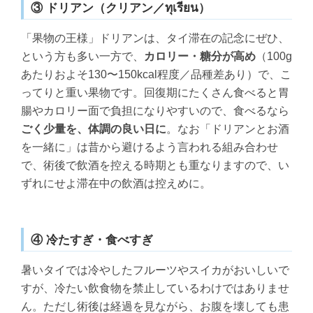
③ ドリアン（クリアン／ทุเรียน）
「果物の王様」ドリアンは、タイ滞在の記念にぜひ、
という方も多い一方で、
カロリー・糖分が高め
（100g
あたりおよそ130〜150kcal程度／品種差あり）で、こ
ってりと重い果物です。回復期にたくさん食べると胃
腸やカロリー面で負担になりやすいので、食べるなら
ごく少量を、体調の良い日に
。なお「ドリアンとお酒
を一緒に」は昔から避けるよう言われる組み合わせ
で、術後で飲酒を控える時期とも重なりますので、い
ずれにせよ滞在中の飲酒は控えめに。
④ 冷たすぎ・食べすぎ
暑いタイでは冷やしたフルーツやスイカがおいしいで
すが、冷たい飲食物を禁止しているわけではありませ
ん。ただし術後は経過を見ながら、お腹を壊しても患