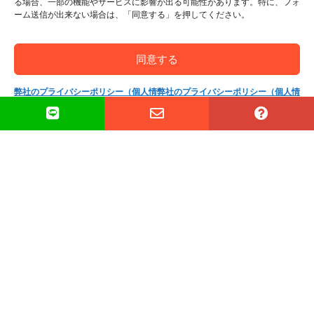
ついてのご相談
る場合、一部の機能やサービスに影響が出る可能性があります。特に、フォ
ーム送信が出来ない場合は、「同意する」を押してください。
By
横須賀 武彦
|
2017年06月8日
同意する
質問1： サイト上に以下の記述がありました
弊社のプライバシーポリシー（個人情
弊社のプライバシーポリシー（個人情
が、英訳をお願いするとしていつお送りすれば
報保護方針）
報保護方針）
よろしいでしょうか。また、セカンドオピニオ
ンの診断書も必要でしょうか。 質問2： 同じ
く以下の記述もありましたが、 [...]