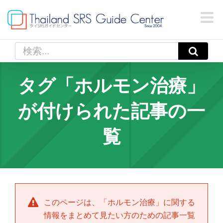
Skip
to
content
検
索
…
タグ「ホルモン治療」
が付けられた記事の一
覧
このページは、「
ホルモン治療
」に関する
情報をまとめて見たい方のための記事一覧