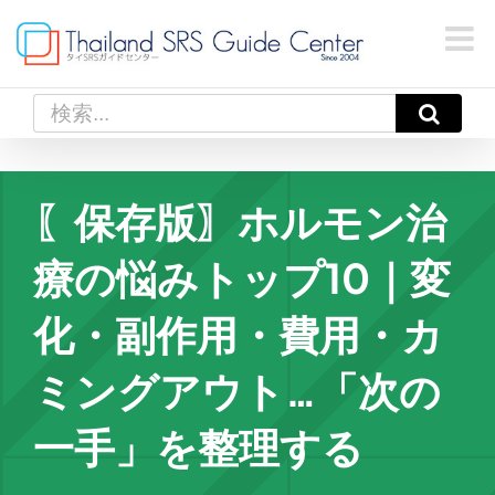
Skip
to
content
検
索
…
〖保存版〗ホルモン治
療の悩みトップ10｜変
化・副作用・費用・カ
ミングアウト…「次の
一手」を整理する