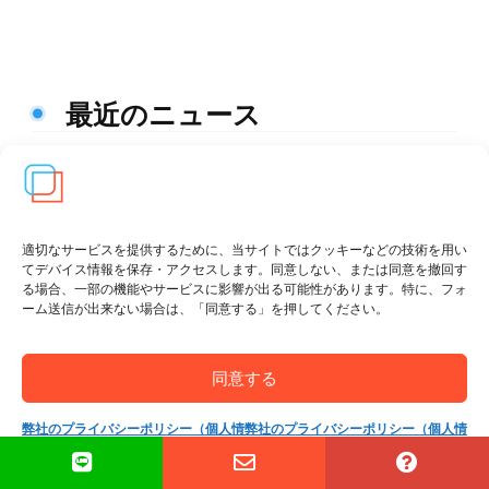
最近のニュース
適切なサービスを提供するために、当サイトではクッキーなどの技術を用い
てデバイス情報を保存・アクセスします。同意しない、または同意を撤回す
る場合、一部の機能やサービスに影響が出る可能性があります。特に、フォ
ーム送信が出来ない場合は、「同意する」を押してください。
同意する
弊社のプライバシーポリシー（個人情
弊社のプライバシーポリシー（個人情
お知らせ
,
ルックスクリニック情報
,
全般・お
報保護方針）
報保護方針）
知らせ