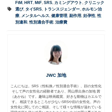
FtM
,
HRT
,
MtF
,
SRS
,
カミングアウト
,
クリニック
選び
,
タイSRS
,
トランスジェンダー
,
ホルモン治
療
,
メンタルヘルス
,
健康管理
,
副作用
,
妊孕性
,
性
別違和
,
性別適合手術
,
治療費
JWC 加地
こんにちは。SRS（性転換／性別適合手術）、顔の女性化
そして声の女性化の経験者であり、岡山県出身の加地 茜
（あかね）です。趣味は映画鑑賞、好きな動物はカエルで
す。 相談できるところが少ないSRSや顔の女性化、声の
女性化に関してのご相談、そして様々な情報が溢れている