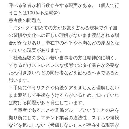
呼べる業者が相当数存在する現実がある。（個人で行
うことは100％不法就労）
患者側の問題点
・海外+タイ初めての方が多数を占める現状でタイ国
の習慣や文化への正しい理解がないまま渡航される場
合がかなりあり、滞在中の不平や不満などの原因とな
っている現実があります。
・社会経験の少ない若い当事者の方は精神的に弱く、
できるだけストレスレスな状態でのタイ滞在が必要な
ため付き添いなどの同行者などを勧めるべきであると
思います。
・手術に伴うリスクや術後ケアをきちんと理解しない
まま渡航して手術をうける方がいるため、知っていれ
ば防げる問題が多々発生しています。
・当事者であることや関係グループということのみを
拠り所にして、アテンド業者の違法性、スキルや経験
などを気にしない（考慮しない）人が存在する現実が