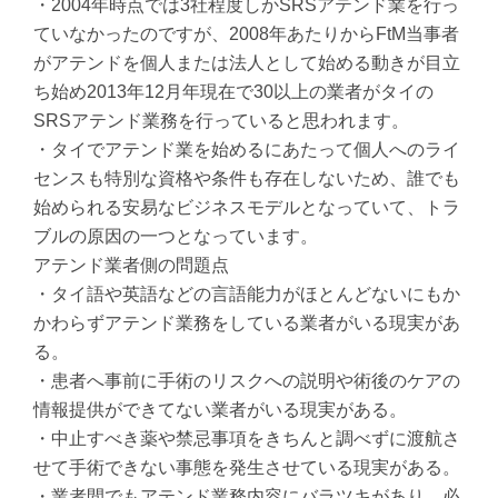
・2004年時点では3社程度しかSRSアテンド業を行っ
ていなかったのですが、2008年あたりからFtM当事者
がアテンドを個人または法人として始める動きが目立
ち始め2013年12月年現在で30以上の業者がタイの
SRSアテンド業務を行っていると思われます。
・タイでアテンド業を始めるにあたって個人へのライ
センスも特別な資格や条件も存在しないため、誰でも
始められる安易なビジネスモデルとなっていて、トラ
ブルの原因の一つとなっています。
アテンド業者側の問題点
・タイ語や英語などの言語能力がほとんどないにもか
かわらずアテンド業務をしている業者がいる現実があ
る。
・患者へ事前に手術のリスクへの説明や術後のケアの
情報提供ができてない業者がいる現実がある。
・中止すべき薬や禁忌事項をきちんと調べずに渡航さ
せて手術できない事態を発生させている現実がある。
・業者間でもアテンド業務内容にバラツキがあり、必