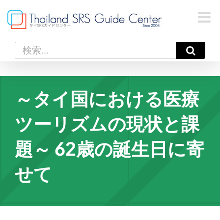
Skip
to
content
検
索
…
～タイ国における医療
ツーリズムの現状と課
題～ 62歳の誕生日に寄
せて