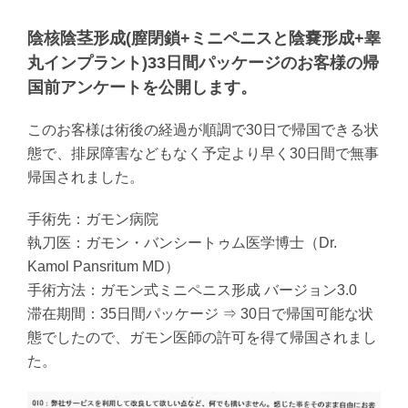
陰核陰茎形成(膣閉鎖+ミニペニスと陰嚢形成+睾
丸インプラント)33日間パッケージのお客様の帰
国前アンケートを公開します。
このお客様は術後の経過が順調で30日で帰国できる状
態で、排尿障害などもなく予定より早く30日間で無事
帰国されました。
手術先：ガモン病院
執刀医：ガモン・バンシートゥム医学博士（Dr.
Kamol Pansritum MD）
手術方法：ガモン式ミニペニス形成 バージョン3.0
滞在期間：35日間パッケージ ⇒ 30日で帰国可能な状
態でしたので、ガモン医師の許可を得て帰国されまし
た。