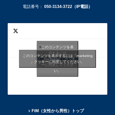
電話番号：
050-3134-3722（IP電話）
このコンテンツを表
示するには
このコンテンツを表示するには「marketing
Tweets bythaisrscom
「marketing 」クッキ
」クッキーに同意してください。
ーに同意してくださ
い。
FtM（女性から男性）トップ