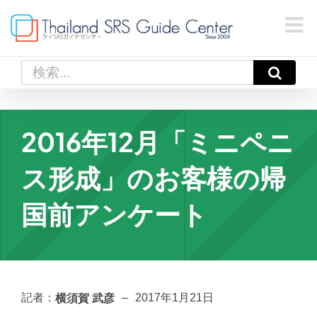
Skip
to
content
検
索
…
2016年12月「ミニペニ
ス形成」のお客様の帰
国前アンケート
横須賀 武彦
記者：
–
2017年1月21日