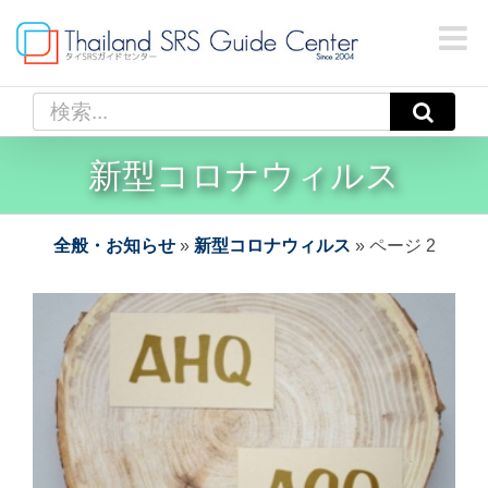
Skip
to
content
検
索
…
新型コロナウィルス
全般・お知らせ
»
新型コロナウィルス
»
ページ 2