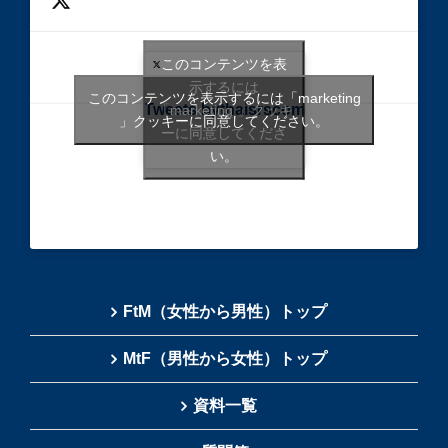
このコンテンツを表
示するには
このコンテンツを表示するには「marketing
Tweets bythaisrscom
「marketing 」クッキ
」クッキーに同意してください。
ーに同意してくださ
い。
FtM（女性から男性）トップ
MtF（男性から女性）トップ
資料一覧