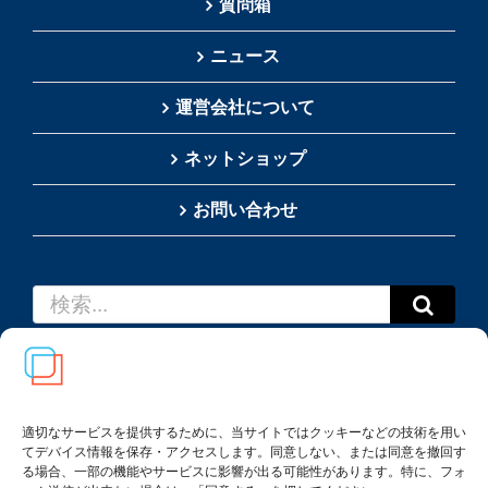
質問箱
ニュース
運営会社について
ネットショップ
お問い合わせ
検
索
…
適切なサービスを提供するために、当サイトではクッキーなどの技術を用い
てデバイス情報を保存・アクセスします。同意しない、または同意を撤回す
Copyright(c) 2002-
2026
Thai SRS Guide Center. All
る場合、一部の機能やサービスに影響が出る可能性があります。特に、フォ
rights reserved.