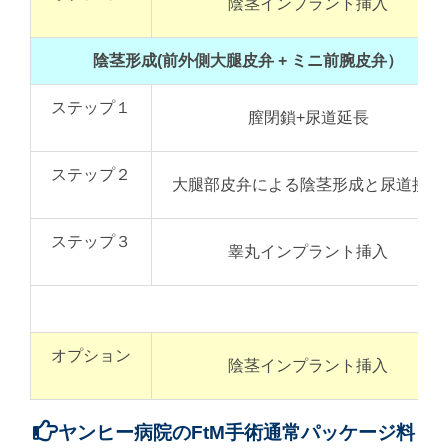
陰茎インプラント挿入
陰茎形成(前外側大腿皮弁 + ミニ前腕皮弁）
ステップ１
膣閉鎖+尿道延長
ステップ２
大腿部皮弁による陰茎形成と尿道接続
ステップ３
睾丸インプラント挿入
計
オプション
陰茎インプラント挿入
ヤンヒー病院のFtM手術通常パッケージ料