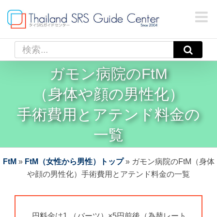
Skip
to
content
検
索
ガモン病院のFtM
…
（身体や顔の男性化）
手術費用
と
アテンド料金
の
一覧
FtM
»
FtM（女性から男性）トップ
»
ガモン病院のFtM（身体
や顔の男性化）手術費用とアテンド料金の一覧
円料金は1 （バーツ）×5円前後（為替レート