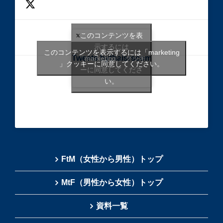
このコンテンツを表
示するには
このコンテンツを表示するには「marketing
Tweets bythaisrscom
「marketing 」クッキ
」クッキーに同意してください。
ーに同意してくださ
い。
FtM（女性から男性）トップ
MtF（男性から女性）トップ
資料一覧