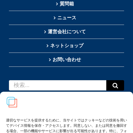
質問箱
ニュース
運営会社について
ネットショップ
お問い合わせ
検
索
…
適切なサービスを提供するために、当サイトではクッキーなどの技術を用い
てデバイス情報を保存・アクセスします。同意しない、または同意を撤回す
Copyright(c) 2002-
2026
Thai SRS Guide Center. All
る場合、一部の機能やサービスに影響が出る可能性があります。特に、フォ