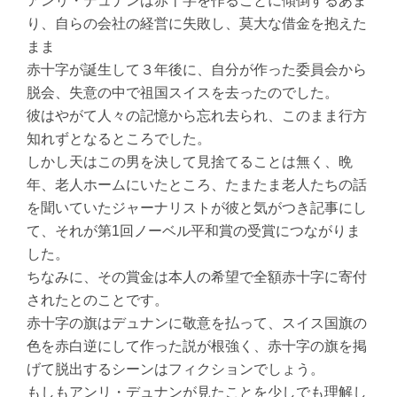
アンリ・デュナンは赤十字を作ることに傾倒するあま
り、自らの会社の経営に失敗し、莫大な借金を抱えた
まま
赤十字が誕生して３年後に、自分が作った委員会から
脱会、失意の中で祖国スイスを去ったのでした。
彼はやがて人々の記憶から忘れ去られ、このまま行方
知れずとなるところでした。
しかし天はこの男を決して見捨てることは無く、晩
年、老人ホームにいたところ、たまたま老人たちの話
を聞いていたジャーナリストが彼と気がつき記事にし
て、それが第1回ノーベル平和賞の受賞につながりま
した。
ちなみに、その賞金は本人の希望で全額赤十字に寄付
されたとのことです。
赤十字の旗はデュナンに敬意を払って、スイス国旗の
色を赤白逆にして作った説が根強く、赤十字の旗を掲
げて脱出するシーンはフィクションでしょう。
もしもアンリ・デュナンが見たことを少しでも理解し