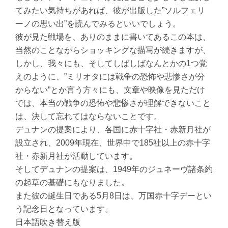
てみたい気持ちがあれば、彼が出版した”ソルフェリ
ーノの思い出”を読んでみるといいでしょう。
彼が見た戦場を、ありのままに書いてあるこの本は、
当然のことながらショッキングな描写が続きますが、
しかし、我々にも、そしてしばしばなんとかの1つ覚
えのように、”ミリオタには戦争の恐怖や悲惨さが分
からない”とか言う方々にも、文章や映像を見ただけ
では、本当の戦争の恐怖や悲惨さが理解できないこと
は、決して忘れてはならないことです。
デュナンの提案により、各国に赤十字社・赤新月社が
設立され、2009年現在、世界中で185社以上の赤十字
社・赤新月社が活動しています。
そしてデュナンの提案は、1949年のジュネーヴ諸条約
の起草の基礎にもなりました。
また彼の誕生日である5月8日は、万国赤十字デーとい
う記念日となっています。
日本語吹き替え版