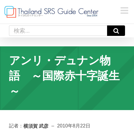
Skip
to
content
検
索
…
アンリ・デュナン物
語 ～国際赤十字誕生
～
横須賀 武彦
記者：
–
2010年8月22日