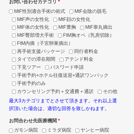
お問い合わせカテゴリ
*
MtF性別適合手術の術式
MtF会陰の脱毛
MtF声の女性化
MtF顔の女性化
MtF体の女性化
MtF豊胸
MtF睾丸摘出
MtF臀部増大手術
FtM胸オペ（乳房切除）
FtM内摘（子宮卵巣摘出）
再手術支援パッケージ
同行者料金
タイでの滞在期間
アテンド料金
下見ツアー
パスワード申請
手術予約+ホテル往復送迎+通訳ワンパック
手術予約のみ
カウンセリング予約＋交通費＋通訳
その他
最大3カテゴリまでとさせて頂きます。それ以上選
択頂いた場合は、適切な回答を致しかねます。
お問合わせ先医療機関
*
ガモン病院
ミラダ病院
ヤンヒー病院