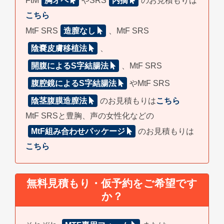
FtM
胸オペ
やSRS
内摘
のお見積もりは
こちら
MtF SRS
造膣なし
、MtF SRS
陰嚢皮膚移植法
、
開腹によるS字結腸法
、MtF SRS
腹腔鏡によるS字結腸法
やMtF SRS
陰茎腹膜造膣法
のお見積もりは
こちら
MtF SRSと豊胸、声の女性化などの
MtF組み合わせパッケージ
のお見積もりは
こちら
無料見積もり・仮予約をご希望です
か？