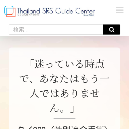
Skip
to
content
検
索
…
「迷っている時点
で、あなたはもう一
人ではありませ
ん。」