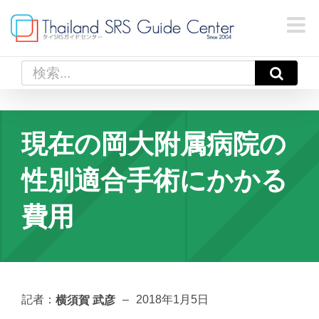
Skip
to
content
検
索
…
現在の岡大附属病院の
性別適合手術にかかる
費用
横須賀 武彦
記者：
–
2018年1月5日