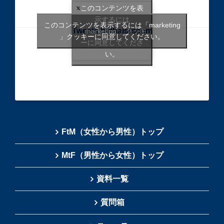
このコンテンツを表
示するには
このコンテンツを表示するには「marketing
Tweets bythaisrscom
「marketing 」クッキ
」クッキーに同意してください。
ーに同意してくださ
い。
FtM（女性から男性）トップ
MtF（男性から女性）トップ
資料一覧
質問箱