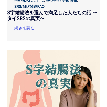
MtF術式について
,
SRS/MTF手術情報
,
SRS/MtF関連FAQ
S字結腸法を選んで満足した人たちの話 〜
タイSRSの真実〜
続きを読む