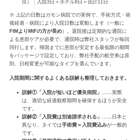
出）：入院3日＋ホテル8日＝合計11日
※ 上記の日数はガモン病院での実例で、手術方式・術
後経過・病院により入院日数は変動します（一般に
FtMよりMtFの方が長め
）。退院後は定期的な通院に
よる患部ケアが必要で、通院時は弊社スタッフが毎回
同行します。帰国までに患部が安定する最低限の期間
をパッケージで設定しており、弊社手配の航空券は原
則、日程変更が可能なタイプを選んでいます。
入院期間に関するよくある誤解も整理しておきます。
誤解①「入院が短いほど優良病院」
……実際
は、適切な経過観察期間を確保するほうが安全
です。
誤解②「入院費は別途請求される」
……日本と
異なり、タイでは
手術費＝入院費込み
が一般的
です。