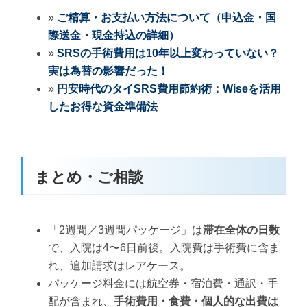
»
ご精算・お支払い方法について（申込金・国
際送金・現金持込の詳細）
»
SRSの手術費用は10年以上変わっていない？
実は為替の影響だった！
»
円安時代のタイSRS費用節約術：Wiseを活用
したお得な資金準備法
まとめ・ご相談
「2週間／3週間パッケージ」は
滞在全体の日数
で、入院は4〜6日前後。入院費は手術費に含ま
れ、追加請求はレアケース。
パッケージ料金には航空券・宿泊費・通訳・手
配が含まれ、
手術費用・食費・個人的な出費は