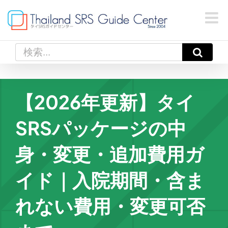
Skip
to
content
検
索
…
【2026年更新】タイ
SRSパッケージの中
身・変更・追加費用ガ
イド｜入院期間・含ま
れない費用・変更可否