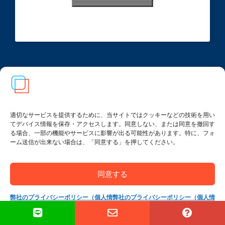
FtM（女性から男性）トップ
MtF（男性から女性）トップ
適切なサービスを提供するために、当サイトではクッキーなどの技術を用い
資料一覧
てデバイス情報を保存・アクセスします。同意しない、または同意を撤回す
る場合、一部の機能やサービスに影響が出る可能性があります。特に、フォ
ーム送信が出来ない場合は、「同意する」を押してください。
質問箱
ニュース
同意する
運営会社について
弊社のプライバシーポリシー（個人情
弊社のプライバシーポリシー（個人情
報保護方針）
報保護方針）
ネットショップ