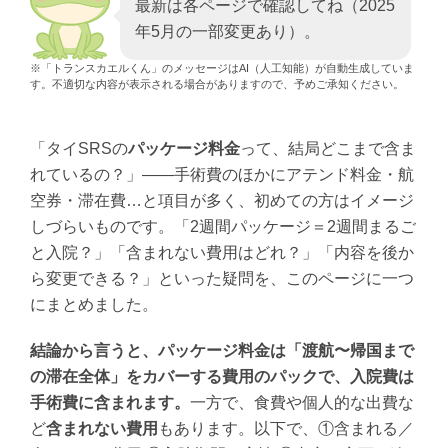
最新は各ページで確認してね（2025
年5月の一部変更あり）。
※「トランスカエルくん」のメッセージはAI（人工知能）が自動生成していま
す。不適切な内容が表示される場合がありますので、予めご承知ください。
「タイSRSの
パッケージ料金
って、結局どこまで含ま
れているの？」——手術費のほかにアテンド料金・航
空券・滞在費…と項目が多く、初めての方はイメージ
しづらいものです。「2週間パッケージ＝2週間まるご
と入院？」「含まれない費用はどれ？」「内容を後か
ら変更できる？」といった疑問を、このページに一つ
にまとめました。
結論から言うと、パッケージ料金は「渡航〜帰国まで
の滞在全体」をカバーする費用のパックで、入院費は
手術費に含まれます。
一方で、食費や個人的な出費な
ど
含まれない費用
もあります。以下で、①含まれる／