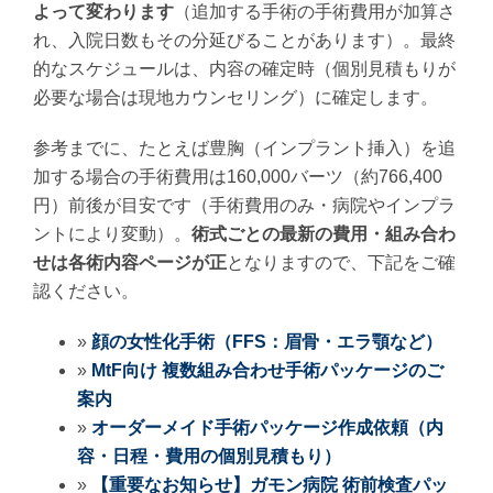
よって変わります
（追加する手術の手術費用が加算さ
れ、入院日数もその分延びることがあります）。最終
的なスケジュールは、内容の確定時（個別見積もりが
必要な場合は現地カウンセリング）に確定します。
参考までに、たとえば豊胸（インプラント挿入）を追
加する場合の手術費用は160,000バーツ（約766,400
円）前後が目安です（手術費用のみ・病院やインプラ
ントにより変動）。
術式ごとの最新の費用・組み合わ
せは各術内容ページが正
となりますので、下記をご確
認ください。
»
顔の女性化手術（FFS：眉骨・エラ顎など）
»
MtF向け 複数組み合わせ手術パッケージのご
案内
»
オーダーメイド手術パッケージ作成依頼（内
容・日程・費用の個別見積もり）
»
【重要なお知らせ】ガモン病院 術前検査パッ