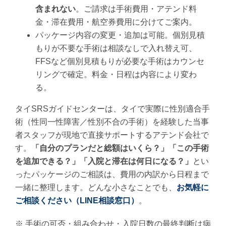
含まれない
。ご請求は手術費用・アテンド料
金・滞在費用・航空券費用に分けてご案内。
パッケージ内容の変更・追加は可能。個別見積
もりが不要な手術は相談なしで入れ替え可、
FFSなど個別見積もりが必要な手術はカウンセ
リングで確定。料金・日程は内容により変わ
る。
タイSRSガイドセンターは、タイで実際に性別適合手
術（性同一性障害／性別不合の手術）を経験した当事
者スタッフが現地で直接サポートするアテンド会社で
す。
「自分のプランだと総額はいくら？」「この手術
を追加できる？」「入院と滞在は何日になる？」
とい
ったパッケージのご相談は、費用の内訳から日程まで
一緒に整理します。どんな小さなことでも、
お気軽に
ご相談ください（LINE相談窓口）
。
※ 手術の可否・組み合わせ・入院日数の最終判断は病