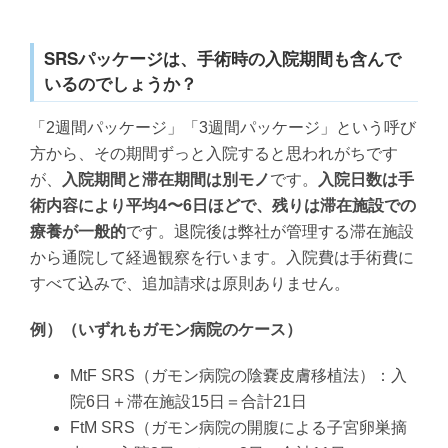
SRSパッケージは、手術時の入院期間も含んで
いるのでしょうか？
「2週間パッケージ」「3週間パッケージ」という呼び
方から、その期間ずっと入院すると思われがちです
が、
入院期間と滞在期間は別モノ
です。
入院日数は手
術内容により平均4〜6日ほどで、残りは滞在施設での
療養が一般的
です。退院後は弊社が管理する滞在施設
から通院して経過観察を行います。入院費は手術費に
すべて込みで、追加請求は原則ありません。
例）（いずれもガモン病院のケース）
MtF SRS（ガモン病院の陰嚢皮膚移植法）：入
院6日＋滞在施設15日＝合計21日
FtM SRS（ガモン病院の開腹による子宮卵巣摘