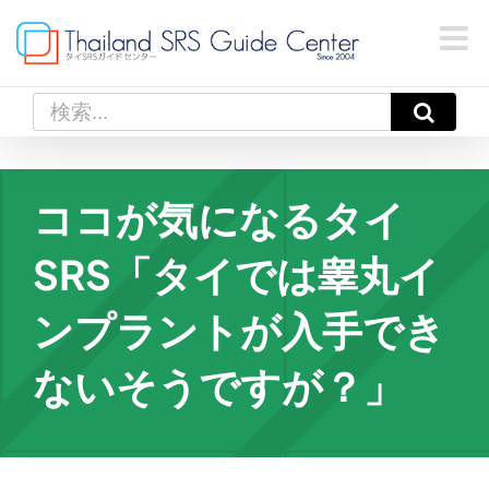
Skip
to
content
検
索
…
ココが気になるタイ
SRS「タイでは睾丸イ
ンプラントが入手でき
ないそうですが？」