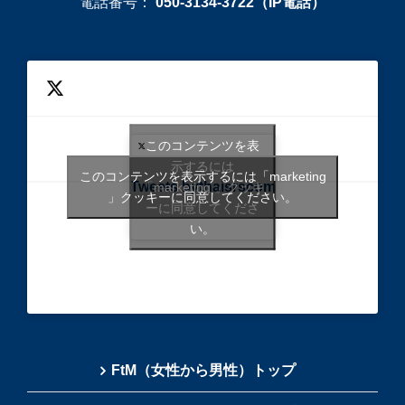
電話番号：
050-3134-3722（IP電話）
このコンテンツを表
示するには
このコンテンツを表示するには「marketing
Tweets bythaisrscom
「marketing 」クッキ
」クッキーに同意してください。
ーに同意してくださ
い。
FtM（女性から男性）トップ